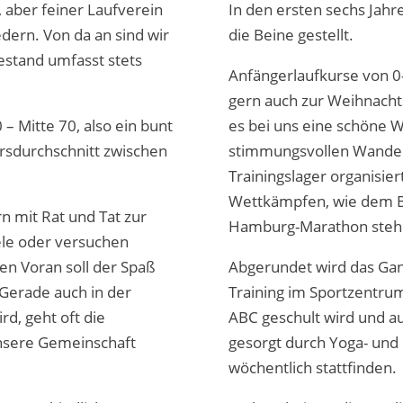
 aber feiner Laufverein
In den ersten sechs Jahr
ern. Von da an sind wir
die Beine gestellt.
estand umfasst stets
Anfängerlaufkurse von 0-
gern auch zur Weihnachts
 – Mitte 70, also ein bunt
es bei uns eine schöne W
rsdurchschnitt zwischen
stimmungsvollen Wanderu
Trainingslager organisie
Wettkämpfen, wie dem B
n mit Rat und Tat zur
Hamburg-Marathon stehe
ele oder versuchen
en Voran soll der Spaß
Abgerundet wird das Gan
Gerade auch in der
Training im Sportzentrum
rd, geht oft die
ABC geschult wird und au
unsere Gemeinschaft
gesorgt durch Yoga- und 
wöchentlich stattfinden.