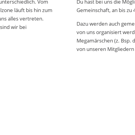
unterschiedlich. Vom
Du hast bei uns die Mögl
lzone läuft bis hin zum
Gemeinschaft, an bis zu 
ns alles vertreten.
Dazu werden auch geme
sind wir bei
von uns organisiert wer
Megamärschen (z. Bsp. d
von unseren Mitglieder
t von
YouTube
. Um auf den eigentlichen Inhalt zuzugreifen
 Drittanbieter weitergegeben werden.