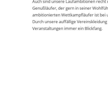
Auch sind unsere Laufambitionen recht 
Genußläufer, der gern in seiner Wohlfüh
ambitionierten Wettkampfläufer ist bei u
Durch unsere auffällige Vereinskleidung 
Veranstaltungen immer ein Blickfang.
Sie sehen gerade einen Platzhalterinhal
Bitte beachten Sie, dass dabei Daten an
Mehr Informationen
Inhalt entsperren