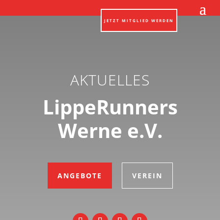
JETZT MITGLIED WERDEN
AKTUELLES
LippeRunners
Werne e.V.
ANGEBOTE
VEREIN