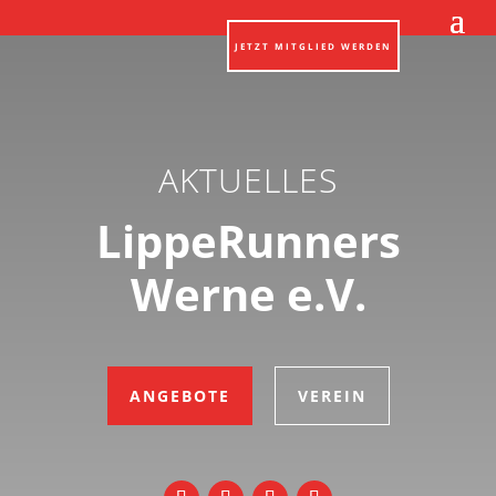
JETZT MITGLIED WERDEN
AKTUELLES
LippeRunners
Werne e.V.
ANGEBOTE
VEREIN