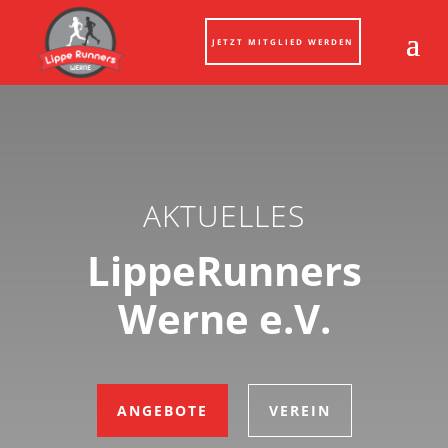
JETZT MITGLIED WERDEN
AKTUELLES
LippeRunners
Werne e.V.
ANGEBOTE
VEREIN