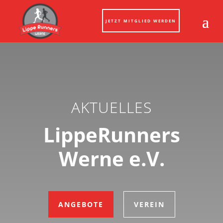
JETZT MITGLIED WERDEN
AKTUELLES
LippeRunners
Werne e.V.
ANGEBOTE
VEREIN